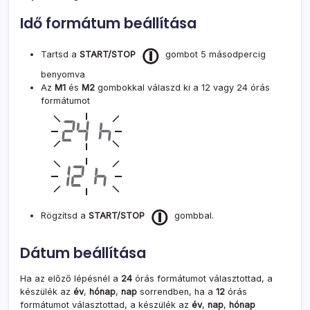
Idő formátum beállítása
Tartsd a
START/STOP
gombot 5 másodpercig
benyomva
Az
M1
és
M2
gombokkal válaszd ki a 12 vagy 24 órás
formátumot
Rögzítsd a
START/STOP
gombbal.
Dátum beállítása
Ha az előző lépésnél a
24
órás formátumot választottad, a
készülék az
év
,
hónap
,
nap
sorrendben, ha a
12
órás
formátumot választottad, a készülék az
év
,
nap
,
hónap