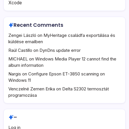
Xcode
Recent Comments
Zengei László
on
MyHeritage családfa exportálása és
küldése emailben
Raúl Castillo
on
DynDns update error
MICHAEL
on
Windows Media Player 12 cannot find the
album information
Nargis
on
Configure Epson ET-3850 scanning on
Windows 11
Venczelné Zemen Erika
on
Delta S2302 termosztát
programozása
–
Log in