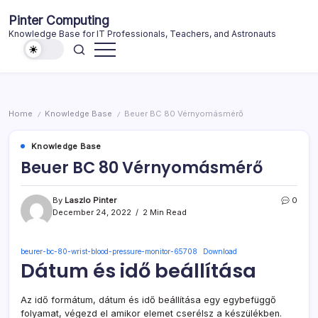
Skip
Pinter Computing
to
Knowledge Base for IT Professionals, Teachers, and Astronauts
content
Home
Knowledge Base
Beuer BC 80 Vérnyomásmérő
/
/
Knowledge Base
Beuer BC 80 Vérnyomásmérő
By
Laszlo Pinter
0
December 24, 2022
2 Min Read
beurer-bc-80-wrist-blood-pressure-monitor-65708
Download
Dátum és idő beállítása
Az idő formátum, dátum és idő beállítása egy egybefüggő
folyamat, végezd el amikor elemet cserélsz a készülékben.