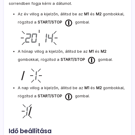
sorrendben fogja kérni a dátumot.
Az év villog a kijelzőn, állitsd be az
M1
és
M2
gombokkal,
rögzítsd a
START/STOP
gombal.
A hónap villog a kijelzőn, állítsd be az
M1
és
M2
gombokkal, rögzítsd a
START/STOP
gombal.
A nap villog a kijelzőn, állitsd be az
M1
és
M2
gombokkal,
rögzítsd a
START/STOP
gombal.
Idő beállítása