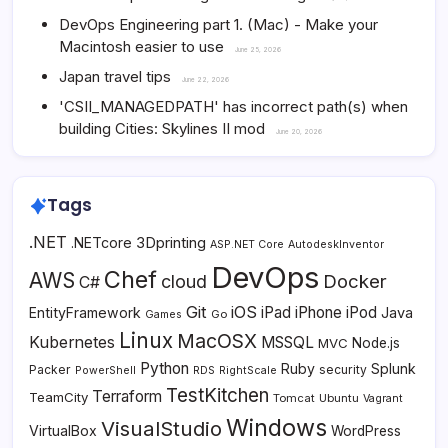
DevOps Engineering part 1. (Mac) - Make your
Macintosh easier to use
June 25, 2026
Japan travel tips
June 22, 2026
'CSII_MANAGEDPATH' has incorrect path(s) when
building Cities: Skylines II mod
June 20, 2026
Tags
.NET
3Dprinting
.NETcore
ASP.NET Core
AutodeskInventor
DevOps
Chef
AWS
Docker
cloud
C#
Git
iOS
iPad
iPhone
iPod
EntityFramework
Java
Go
Games
Linux
MacOSX
Kubernetes
MSSQL
MVC
Node.js
Python
Ruby
Splunk
Packer
security
PowerShell
RDS
RightScale
TestKitchen
Terraform
TeamCity
Tomcat
Ubuntu
Vagrant
Windows
VisualStudio
VirtualBox
WordPress