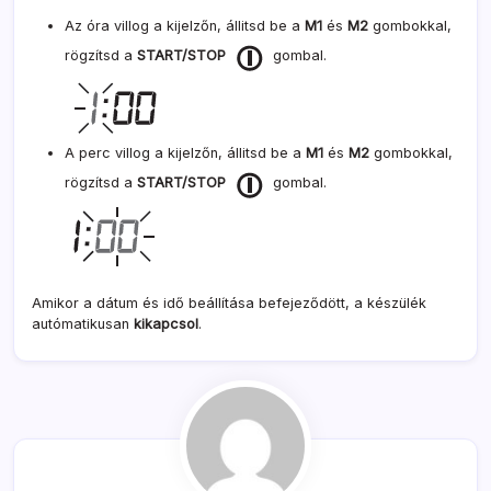
Az óra villog a kijelzőn, állitsd be a
M1
és
M2
gombokkal,
rögzítsd a
START/STOP
gombal.
A perc villog a kijelzőn, állitsd be a
M1
és
M2
gombokkal,
rögzítsd a
START/STOP
gombal.
Amikor a dátum és idő beállítása befejeződött, a készülék
autómatikusan
kikapcsol
.