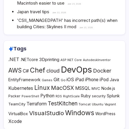
Macintosh easier to use
June 25, 2026
Japan travel tips
June 22, 2026
'CSII_MANAGEDPATH' has incorrect path(s) when
building Cities: Skylines II mod
June 20, 2026
Tags
.NET
3Dprinting
.NETcore
ASP.NET Core
AutodeskInventor
DevOps
Chef
AWS
Docker
cloud
C#
Git
iOS
iPad
iPhone
iPod
EntityFramework
Java
Go
Games
Linux
MacOSX
Kubernetes
MSSQL
MVC
Node.js
Python
Ruby
Splunk
Packer
security
PowerShell
RDS
RightScale
TestKitchen
Terraform
TeamCity
Tomcat
Ubuntu
Vagrant
Windows
VisualStudio
VirtualBox
WordPress
Xcode