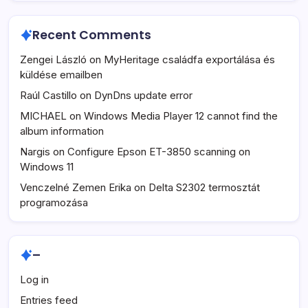
Recent Comments
Zengei László
on
MyHeritage családfa exportálása és
küldése emailben
Raúl Castillo
on
DynDns update error
MICHAEL
on
Windows Media Player 12 cannot find the
album information
Nargis
on
Configure Epson ET-3850 scanning on
Windows 11
Venczelné Zemen Erika
on
Delta S2302 termosztát
programozása
–
Log in
Entries feed